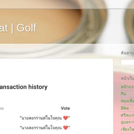
t | Golf
ค้นหาบล
หน้าเว็บ
หน้าแร
กิน
ท่องเที่
Bike
ศรีสะเ
อุบลรา
เชียงให