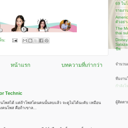
69 ในโ
รายงาน
America
ตัวอย่า
The Mon
thai su
Disney
ห็น:
Salaza
ชีพ
จำนวนค
หน้าแรก
บทความที่เก่ากว่า
ทีมงานโ
กำลังโ
or Technic
ผู้ติดตา
นโพสได้ แต่ถ้าโพสโดนคนนั้นลบแล้ว จะดูไม่ได้นะคับ เหมือน
งคนโพส คือถ้าเขาล...