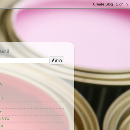
็อกนี้
ก
ยว
กษ
ชธานี
ม่