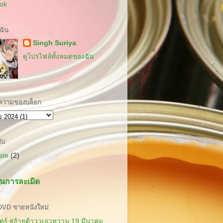
ok
บฉัน
Singh Suriya
ดูโปรไฟล์ทั้งหมดของฉัน
ความของบล็อก
ับ
cate
(2)
นการละเมิด
 DVD ขายหนังใหม่
ร์ #อ้ายต้าววเอวหวาน 19 มีนาคม