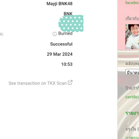
facebo
เกี่ยวกั
คลังบท
ป้ายกำก
certifi
รายงา
จรุงใจ
ภาพยนต