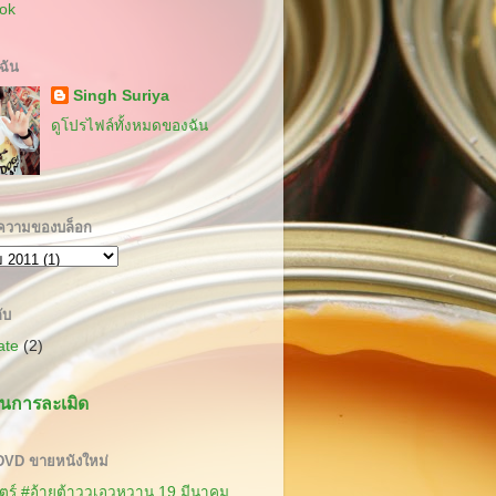
ok
บฉัน
Singh Suriya
ดูโปรไฟล์ทั้งหมดของฉัน
ความของบล็อก
ับ
cate
(2)
นการละเมิด
 DVD ขายหนังใหม่
ร์ #อ้ายต้าววเอวหวาน 19 มีนาคม