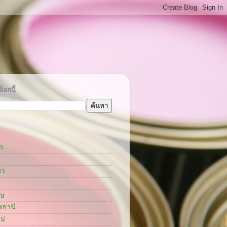
็อกนี้
ก
ยว
กษ
ชธานี
ม่