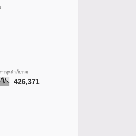
ม
ารดูหน้าเว็บรวม
426,371