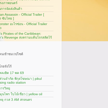
รงภาพยนตร์
การจัดส่งสินค้า
n Assassin - Official Trailer [
ง ซับไทย ]
ster อะไรซ่อน - Official Trailer
b
's Pirates of the Caribbean:
r's Revenge สงครามแค้นโจรสลัดไร้
นเข้าชมเวปไซต์
กยจังโก้
เพลงฮิต 17 พค 69
นส่วนจำกัด พิกุลโฆษณา | pikul
sing radio station
ารวิทยุ
มุนไพร ใบไม้เขียว | yellow oil
ิทยุ กวส 3 AM สกลนคร