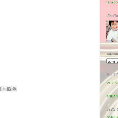
facebo
เกี่ยวกั
คลังบท
ป้ายกำก
certifi
รายงา
จรุงใจ
ภาพยนต