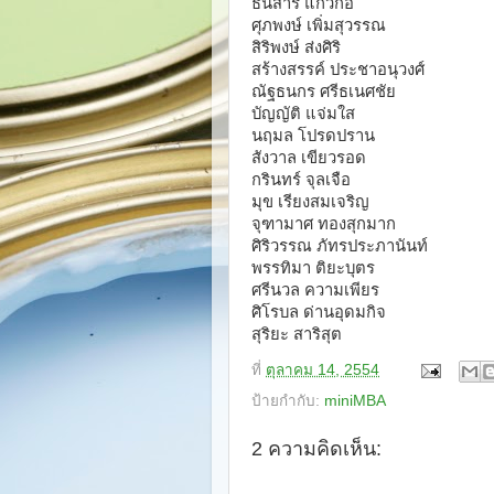
ธนสาร แก้วกอ
ศุภพงษ์ เพิ่มสุวรรณ
สิริพงษ์ ส่งศิริ
สร้างสรรค์ ประชาอนุวงศ์
ณัฐธนกร ศรีธเนศชัย
บัญญัติ แจ่มใส
นฤมล โปรดปราน
สังวาล เขียวรอด
กรินทร์ จุลเจือ
มุข เรียงสมเจริญ
จุฑามาศ ทองสุกมาก
ศิริวรรณ ภัทรประภานันท์
พรรทิมา ติยะบุตร
ศรีนวล ความเพียร
ศิโรบล ด่านอุดมกิจ
สุริยะ สาริสุต
ที่
ตุลาคม 14, 2554
ป้ายกำกับ:
miniMBA
2 ความคิดเห็น: