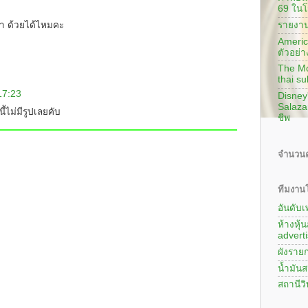
69 ในโ
รายงาน
า ด้วยได้ไหมคะ
America
ตัวอย่า
The Mon
thai su
17:23
Disney
Salaza
้ไม่มีรูปเลยคับ
ชีพ
จำนวนค
ทีมงานโ
อันดับ
ห้างหุ้
adverti
ผังรายก
น้ำมันส
สถานีว