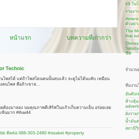
69 ในโ
รายงาน
America
ตัวอย่า
The Mon
thai su
หน้าแรก
บทความที่เก่ากว่า
Disney
Salaza
ชีพ
or Technic
จำนวนค
นโพสได้ แต่ถ้าโพสโดนคนนั้นลบแล้ว จะดูไม่ได้นะคับ เหมือน
งคนโพส คือถ้าเขาล...
ทีมงานโ
อันดับ
ห้างหุ้
adverti
ลยต้องมาลอง นมคุณภาพดีเสิร์ฟในแก้วเก็บความเย็น อร่อยเลย
มข้นมาก #thai44
ผังรายก
น้ำมันส
สถานีว
#3bb ติดต่อ 088-303-2480 #sisaket #property