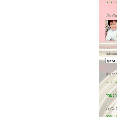
facebo
เกี่ยวกั
คลังบท
ป้ายกำก
certifi
รายงา
จรุงใจ
ภาพยนต