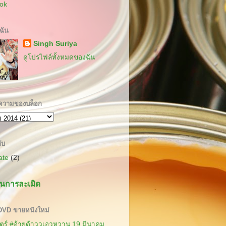
ok
บฉัน
Singh Suriya
ดูโปรไฟล์ทั้งหมดของฉัน
ความของบล็อก
ับ
cate
(2)
นการละเมิด
 DVD ขายหนังใหม่
ร์ #อ้ายต้าววเอวหวาน 19 มีนาคม