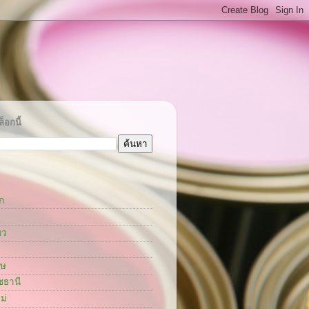
็อกนี้
ก
ยว
กษ
ชธานี
ม่