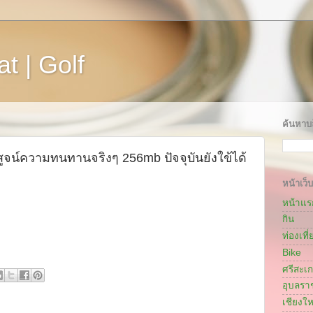
t | Golf
ค้นหาบล
สูจน์ความทนทานจริงๆ 256mb ปัจจุบันยังใข้ได้
หน้าเว็บ
หน้าแร
กิน
ท่องเที่
Bike
ศรีสะเ
อุบลรา
เชียงให