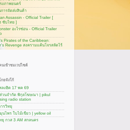
รงภาพยนตร์
การจัดส่งสินค้า
n Assassin - Official Trailer [
ง ซับไทย ]
ster อะไรซ่อน - Official Trailer
b
's Pirates of the Caribbean:
r's Revenge สงครามแค้นโจรสลัดไร้
นเข้าชมเวปไซต์
กยจังโก้
เพลงฮิต 17 พค 69
นส่วนจำกัด พิกุลโฆษณา | pikul
sing radio station
ารวิทยุ
มุนไพร ใบไม้เขียว | yellow oil
ิทยุ กวส 3 AM สกลนคร