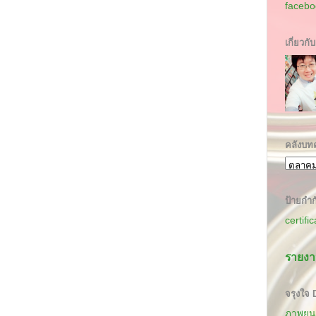
facebo
เกี่ยวกั
คลังบท
ป้ายกำก
certifi
รายงา
จรุงใจ
ภาพยนต