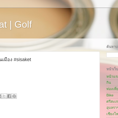
t | Golf
ค้นหาบล
นเมือง #sisaket
หน้าเว็บ
หน้าแร
กิน
ท่องเที่
Bike
ศรีสะเ
อุบลรา
เชียงให