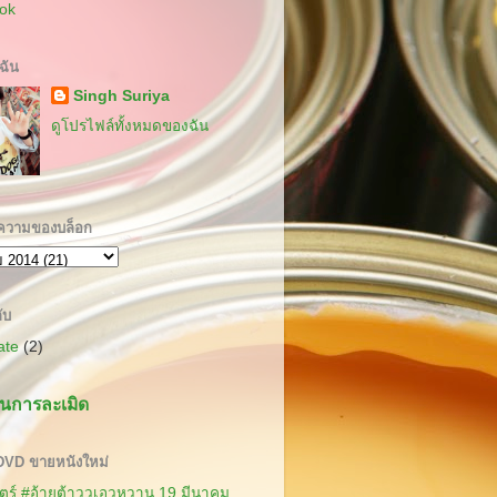
ok
บฉัน
Singh Suriya
ดูโปรไฟล์ทั้งหมดของฉัน
ความของบล็อก
ับ
cate
(2)
นการละเมิด
 DVD ขายหนังใหม่
ร์ #อ้ายต้าววเอวหวาน 19 มีนาคม