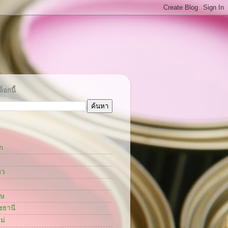
็อกนี้
ก
ยว
กษ
ชธานี
ม่