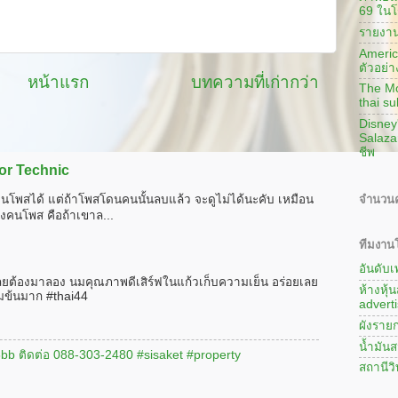
69 ในโ
รายงาน
America
ตัวอย่า
หน้าแรก
บทความที่เก่ากว่า
The Mon
thai su
Disney
Salaza
ชีพ
or Technic
จำนวนค
นโพสได้ แต่ถ้าโพสโดนคนนั้นลบแล้ว จะดูไม่ได้นะคับ เหมือน
งคนโพส คือถ้าเขาล...
ทีมงานโ
อันดับ
ลยต้องมาลอง นมคุณภาพดีเสิร์ฟในแก้วเก็บความเย็น อร่อยเลย
ห้างหุ้
มข้นมาก #thai44
adverti
ผังรายก
น้ำมันส
#3bb ติดต่อ 088-303-2480 #sisaket #property
สถานีว