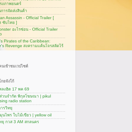
รงภาพยนตร์
การจัดส่งสินค้า
n Assassin - Official Trailer [
ง ซับไทย ]
ster อะไรซ่อน - Official Trailer
b
's Pirates of the Caribbean:
r's Revenge สงครามแค้นโจรสลัดไร้
นเข้าชมเวปไซต์
กยจังโก้
เพลงฮิต 17 พค 69
นส่วนจำกัด พิกุลโฆษณา | pikul
sing radio station
ารวิทยุ
มุนไพร ใบไม้เขียว | yellow oil
ิทยุ กวส 3 AM สกลนคร