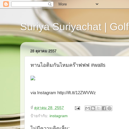
Suriya Suriyachat | Golf
28 ตุลาคม 2557
ทานไอติมกันไหมคร๊าฟฟฟ #walls
via Instagram http://ift.tt/12ZWVWz
ที่
ตุลาคม 28, 2557
ป้ายกำกับ:
instagram
ไม่มีความคิดเห็น: