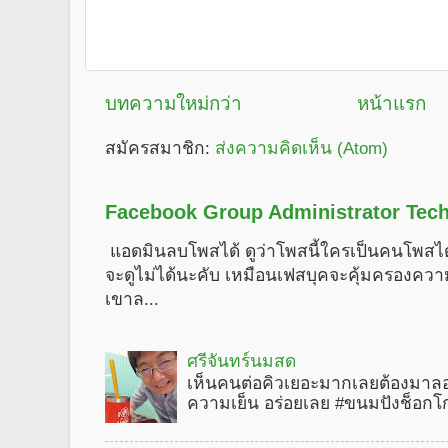
บทความใหม่กว่า
หน้าแรก
สมัครสมาชิก:
ส่งความคิดเห็น (Atom)
Facebook Group Administrator Tech
แอดมินลบโพสได้ ดูว่าโพสนี้ใครเป็นคนโพสได
จะดูไม่ได้นะคับ เหมือนเฟสบุคจะคุ้มครองคว
เขาล...
ศรีจันทร์นมสด
เห็นคนต่อคิวเยอะมากเลยต้องมาลอ
ความเย็น อร่อยเลย #ขนมปังช็อกโ