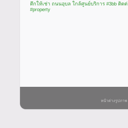
ตึกให้เช่า ถนนอุบล ใกล้ศูนย์บริการ #3bb ติดต
#property
หน้าต่างรูปภาพ