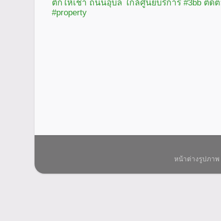
ตึกให้เช่า ถนนอุบล ใกล้ศูนย์บริการ #3bb ติดต
#property
หน้าต่างรูปภาพ