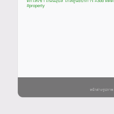
ตึกให้เช่า ถนนอุบล ใกล้ศูนย์บริการ #3bb ติดต
#property
หน้าต่างรูปภาพ