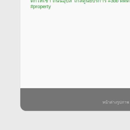
ตึกให้เช่า ถนนอุบล ใกล้ศูนย์บริการ #3bb ติดต
#property
หน้าต่างรูปภาพ