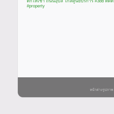
ตึกให้เช่า ถนนอุบล ใกล้ศูนย์บริการ #3bb ติดต
#property
หน้าต่างรูปภาพ