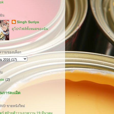
ok
บฉัน
Singh Suriya
ดูโปรไฟล์ทั้งหมดของฉัน
ความของบล็อก
ับ
cate
(2)
นการละเมิด
 DVD ขายหนังใหม่
ร์ #อ้ายต้าววเอวหวาน 19 มีนาคม