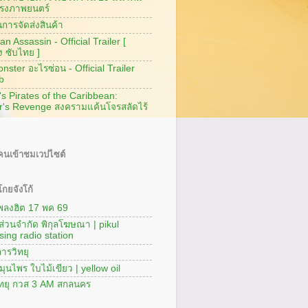
รงภาพยนตร์
การจัดส่งสินค้า
n Assassin - Official Trailer [
ง ซับไทย ]
ster อะไรซ่อน - Official Trailer
b
's Pirates of the Caribbean:
r's Revenge สงครามแค้นโจรสลัดไร้
นเข้าชมเวปไซต์
กยจังโก้
เพลงฮิต 17 พค 69
นส่วนจำกัด พิกุลโฆษณา | pikul
sing radio station
ารวิทยุ
มุนไพร ใบไม้เขียว | yellow oil
ิทยุ กวส 3 AM สกลนคร