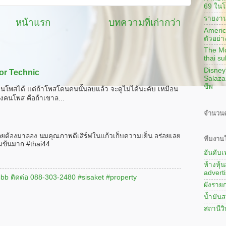
69 ในโ
รายงาน
หน้าแรก
บทความที่เก่ากว่า
America
ตัวอย่า
The Mon
thai su
Disney
or Technic
Salaza
ชีพ
นโพสได้ แต่ถ้าโพสโดนคนนั้นลบแล้ว จะดูไม่ได้นะคับ เหมือน
งคนโพส คือถ้าเขาล...
จำนวนค
ลยต้องมาลอง นมคุณภาพดีเสิร์ฟในแก้วเก็บความเย็น อร่อยเลย
ทีมงานโ
มข้นมาก #thai44
อันดับ
ห้างหุ้
adverti
#3bb ติดต่อ 088-303-2480 #sisaket #property
ผังรายก
น้ำมันส
สถานีว