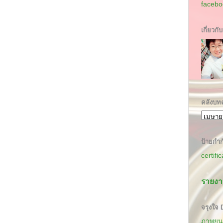
facebo
เกี่ยวกั
คลังบท
ป้ายกำก
certifi
รายงา
จรุงใจ
ภาพยนต