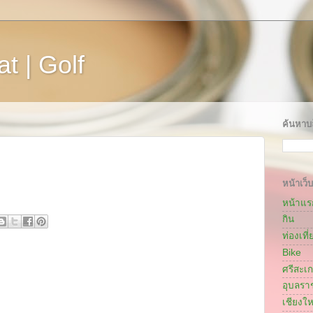
t | Golf
ค้นหาบล
หน้าเว็บ
หน้าแร
กิน
ท่องเที่
Bike
ศรีสะเ
อุบลรา
เชียงให