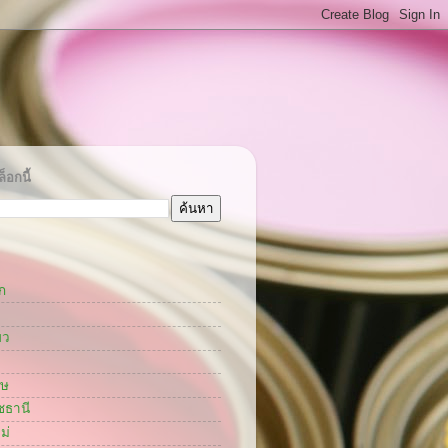
็อกนี้
ก
ยว
กษ
ชธานี
ม่