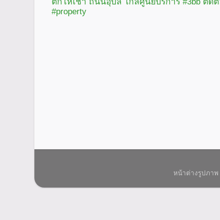
ตึกให้เช่า ถนนอุบล ใกล้ศูนย์บริการ #3bb ติดต
#property
หน้าต่างรูปภาพ