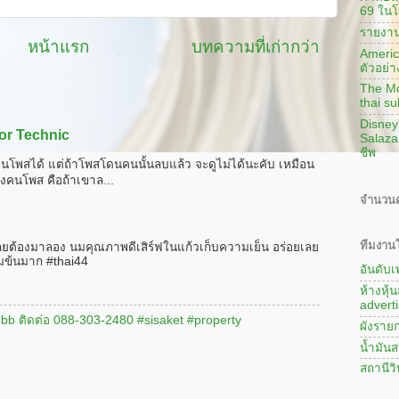
69 ในโ
รายงาน
หน้าแรก
บทความที่เก่ากว่า
America
ตัวอย่า
The Mon
thai su
Disney
or Technic
Salaza
ชีพ
นโพสได้ แต่ถ้าโพสโดนคนนั้นลบแล้ว จะดูไม่ได้นะคับ เหมือน
งคนโพส คือถ้าเขาล...
จำนวนค
ทีมงานโ
ลยต้องมาลอง นมคุณภาพดีเสิร์ฟในแก้วเก็บความเย็น อร่อยเลย
มข้นมาก #thai44
อันดับ
ห้างหุ้
adverti
#3bb ติดต่อ 088-303-2480 #sisaket #property
ผังรายก
น้ำมันส
สถานีว