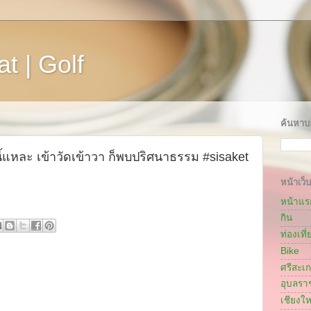
t | Golf
ค้นหาบล
ี้แหละ เข้าวัดเข้าวา ก็พบปริศนาธรรม #sisaket
หน้าเว็บ
หน้าแร
กิน
ท่องเที่
Bike
ศรีสะเ
อุบลรา
เชียงให