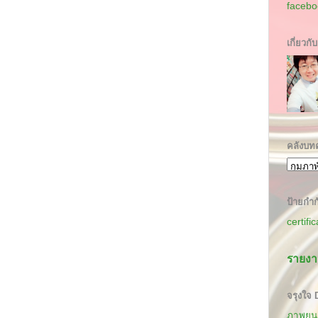
facebo
เกี่ยวกั
คลังบท
ป้ายกำก
certifi
รายงา
จรุงใจ
ภาพยนต