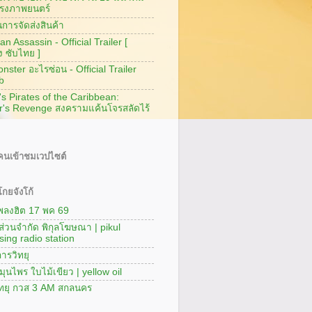
รงภาพยนตร์
การจัดส่งสินค้า
n Assassin - Official Trailer [
ง ซับไทย ]
ster อะไรซ่อน - Official Trailer
b
's Pirates of the Caribbean:
r's Revenge สงครามแค้นโจรสลัดไร้
นเข้าชมเวปไซต์
กยจังโก้
เพลงฮิต 17 พค 69
นส่วนจำกัด พิกุลโฆษณา | pikul
sing radio station
ารวิทยุ
มุนไพร ใบไม้เขียว | yellow oil
ิทยุ กวส 3 AM สกลนคร