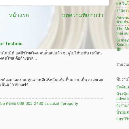
69 ในโ
รายงาน
หน้าแรก
บทความที่เก่ากว่า
America
ตัวอย่า
The Mon
thai su
Disney
or Technic
Salaza
ชีพ
นโพสได้ แต่ถ้าโพสโดนคนนั้นลบแล้ว จะดูไม่ได้นะคับ เหมือน
งคนโพส คือถ้าเขาล...
จำนวนค
ทีมงานโ
ลยต้องมาลอง นมคุณภาพดีเสิร์ฟในแก้วเก็บความเย็น อร่อยเลย
มข้นมาก #thai44
อันดับ
ห้างหุ้
adverti
#3bb ติดต่อ 088-303-2480 #sisaket #property
ผังรายก
น้ำมันส
สถานีว