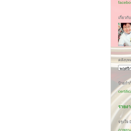
facebo
เกี่ยวกั
คลังบท
ป้ายกำก
certifi
รายงา
จรุงใจ
ภาพยนต