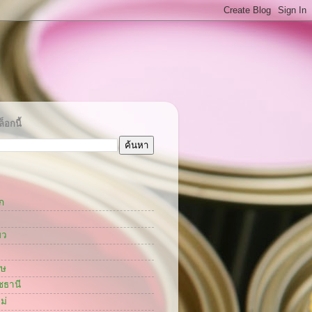
็อกนี้
ก
ยว
กษ
ชธานี
ม่