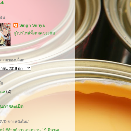
ok
บฉัน
Singh Suriya
ดูโปรไฟล์ทั้งหมดของฉัน
ความของบล็อก
ับ
cate
(2)
นการละเมิด
 DVD ขายหนังใหม่
ร์ #อ้ายต้าววเอวหวาน 19 มีนาคม