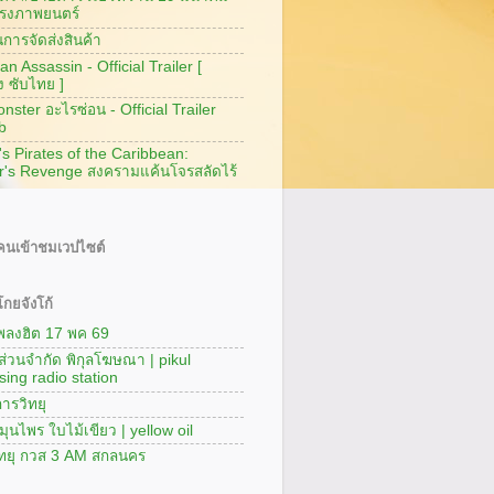
รงภาพยนตร์
การจัดส่งสินค้า
n Assassin - Official Trailer [
ง ซับไทย ]
ster อะไรซ่อน - Official Trailer
b
's Pirates of the Caribbean:
r's Revenge สงครามแค้นโจรสลัดไร้
นเข้าชมเวปไซต์
กยจังโก้
เพลงฮิต 17 พค 69
นส่วนจำกัด พิกุลโฆษณา | pikul
sing radio station
ารวิทยุ
มุนไพร ใบไม้เขียว | yellow oil
ิทยุ กวส 3 AM สกลนคร