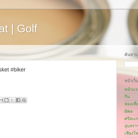
t | Golf
ค้นหาบล
ket #biker
หน้าเว็บ
หน้าแร
กิน
ท่องเที่
Bike
ศรีสะเ
อุบลรา
เชียงให