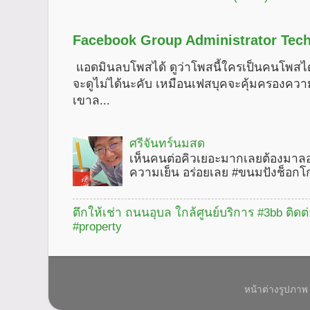
Facebook Group Administrator Tech
แอดมินลบโพสได้ ดูว่าโพสนี้ใครเป็นคนโพสได
จะดูไม่ได้นะคับ เหมือนเฟสบุคจะคุ้มครองคว
เขาล...
ศรีจันทร์นมสด
เห็นคนต่อคิวเยอะมากเลยต้องมาลอ
ความเย็น อร่อยเลย #ขนมปังช็อกโ
ตึกให้เช่า ถนนอุบล ใกล้ศูนย์บริการ #3bb ติดต
#property
หน้าต่างรูปภาพ