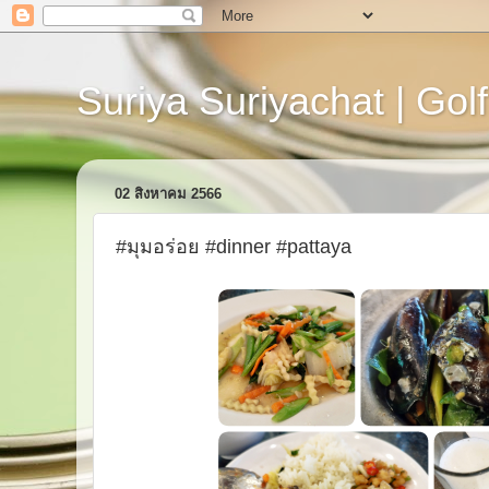
Suriya Suriyachat | Golf
02 สิงหาคม 2566
#มุมอร่อย #dinner #pattaya