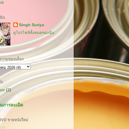
ok
บฉัน
Singh Suriya
ดูโปรไฟล์ทั้งหมดของฉัน
ความของบล็อก
ับ
cate
(2)
นการละเมิด
 DVD ขายหนังใหม่
หลด...