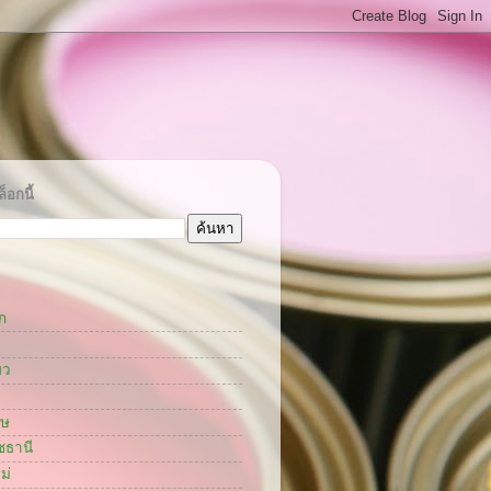
็อกนี้
ก
ยว
กษ
ชธานี
ม่