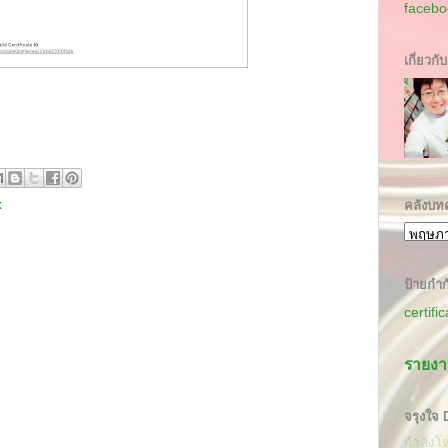
facebo
เกี่ยวกั
x
คลังบท
ป้ายกำก
certifi
รายงา
จรุงใจ
กำลังโ