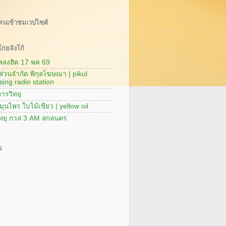
นเข้าชมเวปไซต์
กยจังโก้
เพลงฮิต 17 พค 69
นส่วนจำกัด พิกุลโฆษณา | pikul
sing radio station
ารวิทยุ
มุนไพร ใบไม้เขียว | yellow oil
ิทยุ กวส 3 AM สกลนคร
ม