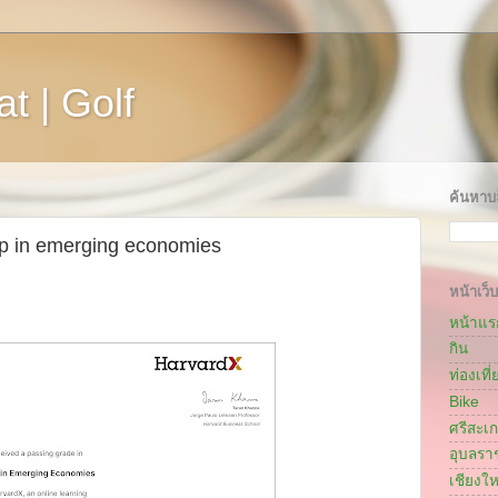
t | Golf
ค้นหาบล
hip in emerging economies
หน้าเว็บ
หน้าแร
กิน
ท่องเที่
Bike
ศรีสะเ
อุบลรา
เชียงให