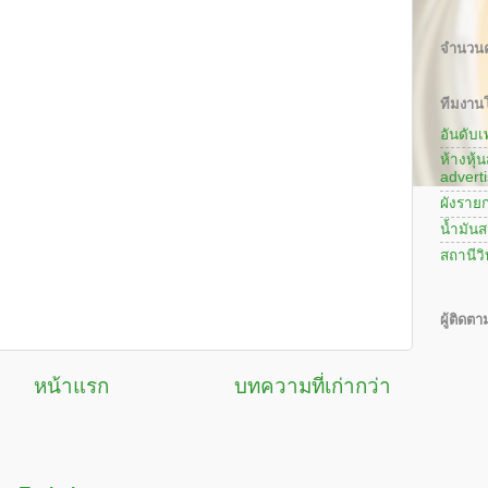
จำนวนค
ทีมงานโ
อันดับ
ห้างหุ้
adverti
ผังรายก
น้ำมันส
สถานีว
ผู้ติดตา
หน้าแรก
บทความที่เก่ากว่า