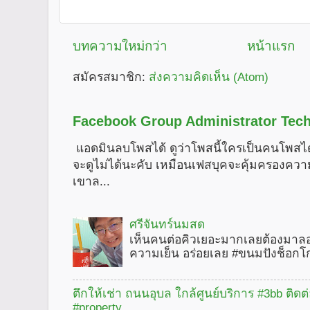
บทความใหม่กว่า
หน้าแรก
สมัครสมาชิก:
ส่งความคิดเห็น (Atom)
Facebook Group Administrator Tech
แอดมินลบโพสได้ ดูว่าโพสนี้ใครเป็นคนโพสได
จะดูไม่ได้นะคับ เหมือนเฟสบุคจะคุ้มครองคว
เขาล...
ศรีจันทร์นมสด
เห็นคนต่อคิวเยอะมากเลยต้องมาลอ
ความเย็น อร่อยเลย #ขนมปังช็อกโ
ตึกให้เช่า ถนนอุบล ใกล้ศูนย์บริการ #3bb ติดต
#property