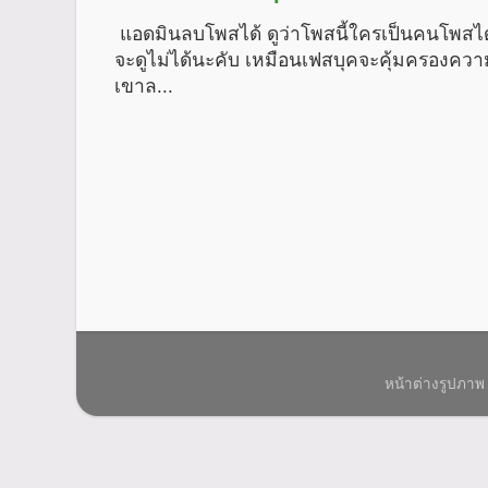
แอดมินลบโพสได้ ดูว่าโพสนี้ใครเป็นคนโพสได
จะดูไม่ได้นะคับ เหมือนเฟสบุคจะคุ้มครองคว
เขาล...
หน้าต่างรูปภาพ